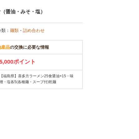
食（醤油・みそ・塩）
分類：
麺類
・
詰め合わせ
地産品
の交換に必要な情報
5,000ポイント
【福島県】喜多方ラーメン25食醤油×15・味
噌・塩各5(各種麺・スープ付)乾麺