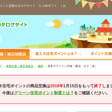
イント交換カタログサイト「エコdeギフト」｜お
特産品
おすすめ！被災地産品
省エネ住宅ポイントと
グ
復興支援！被災地産品
麺類
喜多方ラーメン25食（醤油・みそ・塩）
ネ住宅ポイントの商品交換は
2016年
1月15日をもって
終了
しま
今後は
グリーン住宅ポイント制度とは？
をご確認ください。