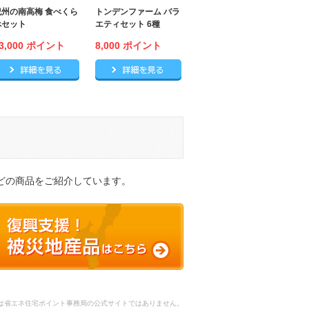
紀州の南高梅 食べくら
トンデンファーム バラ
べセット
エティセット 6種
3,000 ポイント
8,000 ポイント
gの詳細
麺 蔵熟二年物 18束の詳細
紀州の南高梅 食べくらべセットの詳細
トンデンファーム バラエティセッ
どの商品をご紹介しています。
は省エネ住宅ポイント事務局の公式サイトではありません。