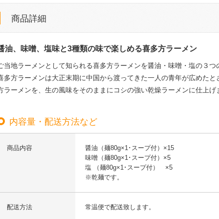
商品詳細
醤油、味噌、塩味と3種類の味で楽しめる喜多方ラーメン
ご当地ラーメンとして知られる喜多方ラーメンを醤油・味噌・塩の３つ
喜多方ラーメンは大正末期に中国から渡ってきた一人の青年が広めたと
方ラーメンを、生の風味をそのままにコシの強い乾燥ラーメンに仕上げ
内容量・配送方法など
商品内容
醤油（麺80g×1･スープ付）×15
味噌（麺80g×1･スープ付）×5
塩 （麺80g×1･スープ付） ×5
※乾麺です。
配送方法
常温便で配送致します。