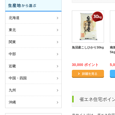
北海道
東北
関東
魚沼産こしひかり30kg
南
5k
中部
30,000 ポイント
5,
近畿
魚沼産こ
中国・四国
九州
省エネ住宅ポイ
沖縄