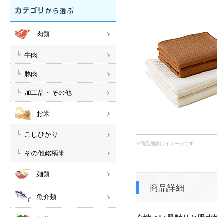
肉類
牛肉
豚肉
加工品・その他
お米
こしひかり
※商品画像はイメージです
その他銘柄米
麺類
商品詳細
魚介類