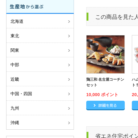
この商品を見た
北海道
東北
関東
中部
近畿
鶏三和 名古屋コーチン
ハ
セット
ト 
中国・四国
10,000 ポイント
20
鶏三和
九州
沖縄
省エネ住宅ポイ