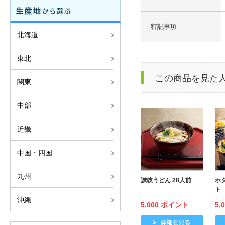
特記事項
北海道
東北
この商品を見た
関東
中部
近畿
中国・四国
九州
讃岐うどん 28人前
ホ
ト
沖縄
5,000 ポイント
5,
讃岐うど