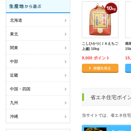
北海道
東北
こしひかり(ＪＡえちご
南
関東
上越) 10kg
15
9,000 ポイント
15
中部
こしひか
近畿
中国・四国
省エネ住宅ポイ
九州
当サイトでは、省エネ住宅
沖縄