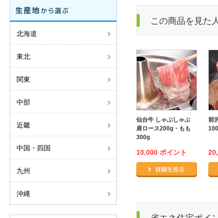
この商品を見た
北海道
東北
関東
中部
仙台牛 しゃぶしゃぶ
前
近畿
肩ロース200g・もも
10
300g
中国・四国
10,000 ポイント
20
仙台牛 
九州
沖縄