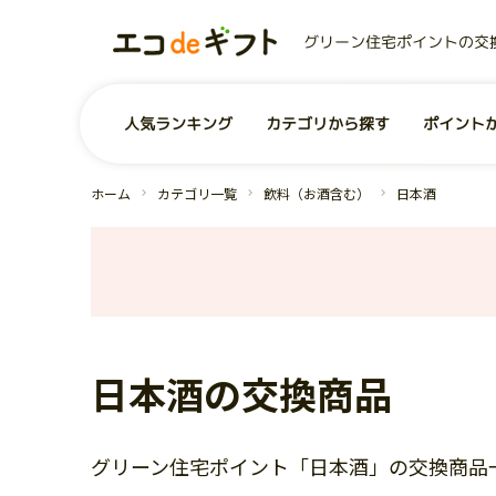
グリーン住宅ポイントの交
0
ユーザー
お気に入り商品
商品を探す
人気ランキング
カテゴリから探す
ポイント
事業者から探す
コンテンツ
グリーン住宅ポイントとは？
お問い合わせ
全商品一覧
よくあるご質問
運営会社
ホーム
カテゴリ一覧
飲料（お酒含む）
日本酒
日本酒の交換商品
グリーン住宅ポイント「日本酒」の交換商品