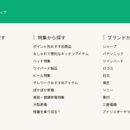
ップ
探す
特集から探す
ブランド
ポイント別おすすめ商品
シャープ
おしゃれで便利なキッチンアイテム
パナソニック
ベッド特集
ツインバード
ツイバード製品
ロゴス
ビール特集
日立
テレワークおすすめアイテム
東芝
ぽかぽか家電
ソニー
美容・健康家電特集
象印
大型家電
三菱電機
残暑を乗り切る！
アイリスオーヤ
キャプテンスタ
サッポロビール
バルミューダ
アサヒビール
ティファール
アイロボット
ブラウン
ネスレ
タイガー魔法瓶
デロンギ
シャーク
キリンビール
ケルヒャ―
ヤマハ
アラジン
HALムスイ
リヴィーズ
マキタ