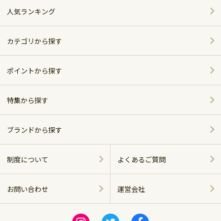
人気ランキング
カテゴリから探す
家電
ポイントから探す
家具・インテリア
特集から探す
～5,000pt
ホーム＆キッチン
ポイント別おすすめ商品
5,001～10,000pt
ブランドから探す
アウトドア・スポーツ
おしゃれで便利なキッチンアイテム
シャープ
10,001～20,000pt
制度について
よくあるご質問
グルメ・スイーツ
ベッド特集
パナソニック
20,001～30,000pt
お問い合わせ
運営会社
商品に関する
飲料（お酒含む）
ツイバード製品
ツインバード
運営会社
30,001～50,000pt