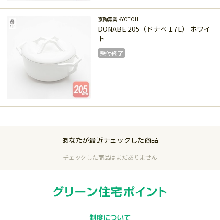
受付終了
京陶窯業 KYOTOH
DONABE 205（ドナベ 1.7L） ホワイ
ト
受付終了
受付終了
あなたが最近チェックした商品
チェックした商品はまだありません
制度について