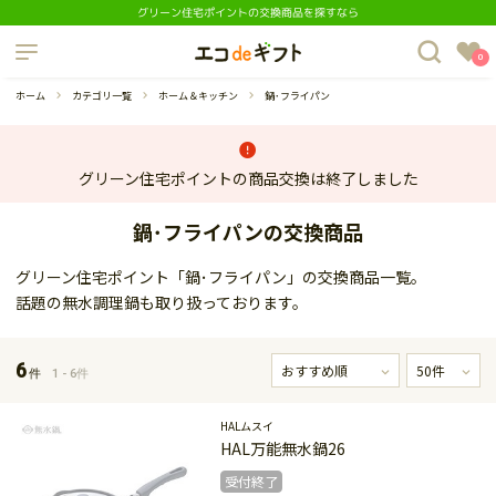
グリーン住宅ポイントの交換商品を探すなら
制度について
0
よくあるご質問
ホーム
カテゴリ一覧
ホーム＆キッチン
鍋･フライパン
グリーン住宅ポイントの商品交換は終了しました
鍋･フライパンの交換商品
蔵庫
ダイニングセット
グリーン住宅ポイント「鍋･フライパン」の交換商品一覧。
話題の無水調理鍋も取り扱っております。
6
件
1 - 6件
HALムスイ
HAL万能無水鍋26
受付終了