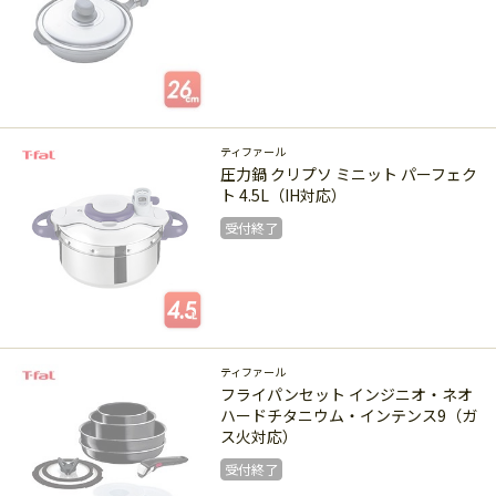
受付終了
ティファール
圧力鍋 クリプソ ミニット パーフェク
ト 4.5L（IH対応）
受付終了
受付終了
ティファール
フライパンセット インジニオ・ネオ
ハードチタニウム・インテンス9（ガ
ス火対応）
受付終了