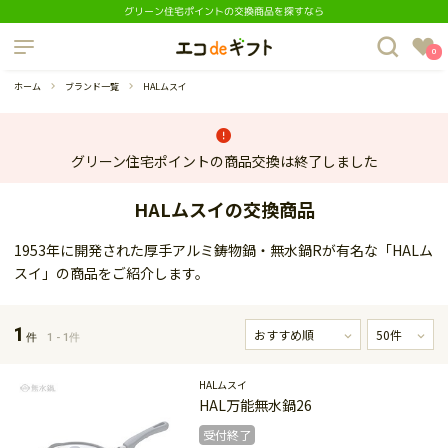
グリーン住宅ポイントの交換商品を探すなら
制度について
0
よくあるご質問
ホーム
ブランド一覧
HALムスイ
グリーン住宅ポイントの商品交換は終了しました
HALムスイの交換商品
蔵庫
ダイニングセット
1953年に開発された厚手アルミ鋳物鍋・無水鍋Rが有名な「HALム
スイ」の商品をご紹介します。
1
件
1 - 1件
HALムスイ
HAL万能無水鍋26
受付終了