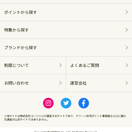
家電
ポイントから探す
家具・インテリア
特集から探す
～5,000pt
ホーム＆キッチン
ポイント別おすすめ商品
5,001～10,000pt
ブランドから探す
アウトドア・スポーツ
おしゃれで便利なキッチンアイテム
シャープ
10,001～20,000pt
制度について
よくあるご質問
グルメ・スイーツ
ベッド特集
パナソニック
20,001～30,000pt
お問い合わせ
運営会社
商品に関する
飲料（お酒含む）
ツイバード製品
ツインバード
運営会社
30,001～50,000pt
感染症対策
ビール特集
ロゴス
※当サイトは株式会社コージャルが運営するサイトであり、グリーン住宅ポイント事務局ならびに国土
50,001～100,000pt
交通省の公式サイトではありません。