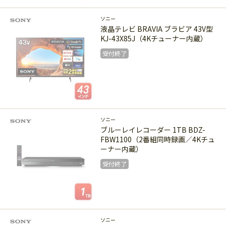
受付終了
ソニー
液晶テレビ BRAVIA ブラビア 43V型
KJ-43X85J（4Kチューナー内蔵）
受付終了
受付終了
ソニー
ブルーレイレコーダー 1TB BDZ-
FBW1100（2番組同時録画／4Kチュ
ーナー内蔵）
受付終了
受付終了
ソニー