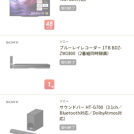
受付終了
受付終了
ソニー
ブルーレイレコーダー 1TB BDZ-
ZW1800（2番組同時録画）
受付終了
受付終了
ソニー
サウンドバー HT-G700（3.1ch／
Bluetooth対応／DolbyAtmos対
応）
受付終了