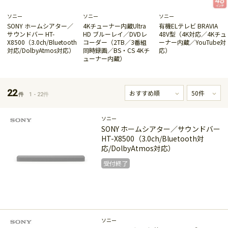
ソニー
ソニー
ソニー
SONY ホームシアター／
4Kチューナー内蔵Ultra
有機ELテレビ BRAVIA
サウンドバー HT-
HD ブルーレイ／DVDレ
48V型（4K対応／4Kチュ
X8500（3.0ch/Bluetooth
コーダー（2TB／3番組
ーナー内蔵／YouTube対
対応/DolbyAtmos対応）
同時録画／BS・CS 4Kチ
応）
ューナー内蔵）
受付終了
受付終了
受付終了
22
件
1 - 22件
ソニー
SONY ホームシアター／サウンドバー
HT-X8500（3.0ch/Bluetooth対
応/DolbyAtmos対応）
受付終了
受付終了
ソニー