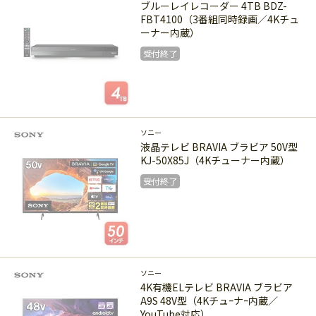
ブルーレイレコーダー 4TB BDZ-
FBT4100（3番組同時録画／4Kチュ
ーナー内蔵）
受付終了
受付終了
ソニー
液晶テレビ BRAVIA ブラビア 50V型
KJ-50X85J（4Kチューナー内蔵）
受付終了
受付終了
ソニー
4K有機ELテレビ BRAVIA ブラビア
A9S 48V型（4Kチュｰナｰ内蔵／
YouTube対応）