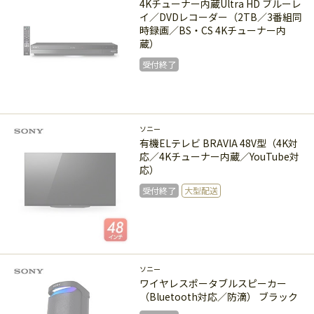
4Kチューナー内蔵Ultra HD ブルーレ
イ／DVDレコーダー（2TB／3番組同
時録画／BS・CS 4Kチューナー内
蔵）
受付終了
受付終了
ソニー
有機ELテレビ BRAVIA 48V型（4K対
応／4Kチューナー内蔵／YouTube対
応）
受付終了
大型配送
受付終了
ソニー
ワイヤレスポータブルスピーカー
（Bluetooth対応／防滴） ブラック