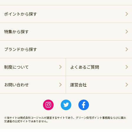
家電
ポイントから探す
家具・インテリア
特集から探す
～5,000pt
ホーム＆キッチン
ポイント別おすすめ商品
5,001～10,000pt
ブランドから探す
アウトドア・スポーツ
おしゃれで便利なキッチンアイテム
シャープ
10,001～20,000pt
制度について
よくあるご質問
グルメ・スイーツ
ベッド特集
パナソニック
20,001～30,000pt
お問い合わせ
運営会社
商品に関する
飲料（お酒含む）
ツイバード製品
ツインバード
運営会社
30,001～50,000pt
感染症対策
ビール特集
ロゴス
※当サイトは株式会社コージャルが運営するサイトであり、グリーン住宅ポイント事務局ならびに国土
50,001～100,000pt
交通省の公式サイトではありません。