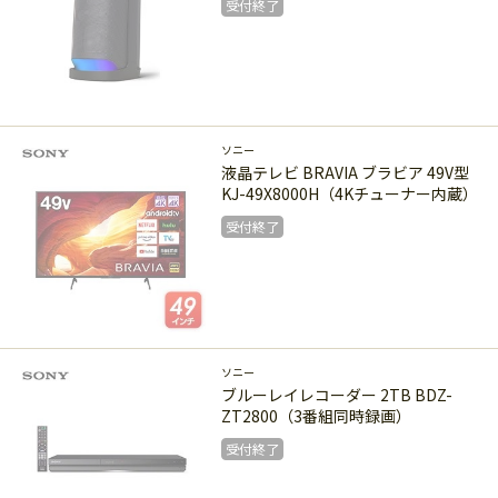
受付終了
受付終了
ソニー
液晶テレビ BRAVIA ブラビア 49V型
KJ-49X8000H（4Kチューナー内蔵）
受付終了
受付終了
ソニー
ブルーレイレコーダー 2TB BDZ-
ZT2800（3番組同時録画）
受付終了