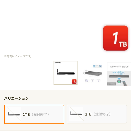
※写真はイメージです。
バリエーション
2TB
（
受付終了
）
1TB
（
受付終了
）