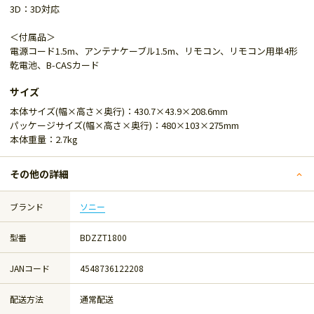
3D：3D対応
＜付属品＞
電源コード1.5m、アンテナケーブル1.5m、リモコン、リモコン用単4形
乾電池、B-CASカード
サイズ
本体サイズ(幅×高さ×奥行)：430.7×43.9×208.6mm
パッケージサイズ(幅×高さ×奥行)：480×103×275mm
本体重量：2.7kg
その他の詳細
ブランド
ソニー
型番
BDZZT1800
JANコード
4548736122208
配送方法
通常配送