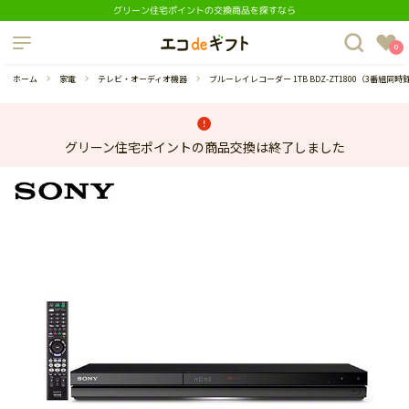
グリーン住宅ポイントの交換商品を探すなら
制度について
0
よくあるご質問
ホーム
家電
テレビ・オーディオ機器
ブルーレイレコーダー 1TB BDZ-ZT1800（3番組同時
グリーン住宅ポイントの商品交換は終了しました
蔵庫
ダイニングセット