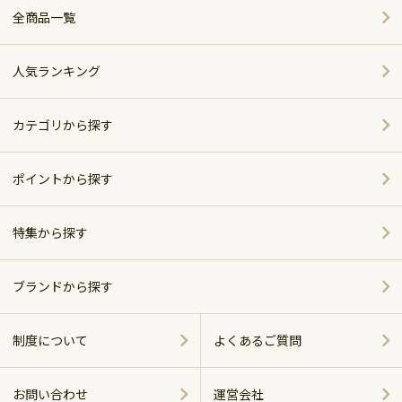
全商品一覧
人気ランキング
カテゴリから探す
家電
ポイントから探す
家具・インテリア
特集から探す
～5,000pt
ホーム＆キッチン
ポイント別おすすめ商品
5,001～10,000pt
ブランドから探す
アウトドア・スポーツ
おしゃれで便利なキッチンアイテム
シャープ
10,001～20,000pt
制度について
よくあるご質問
グルメ・スイーツ
ベッド特集
パナソニック
20,001～30,000pt
お問い合わせ
運営会社
商品に関する