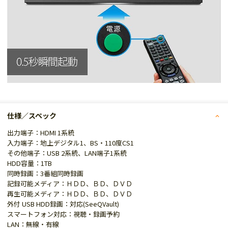
仕様／スペック
出力端子：HDMI 1系統
入力端子：地上デジタル1、BS・110度CS1
その他端子：USB 2系統、LAN端子1系統
HDD容量：1TB
同時録画：3番組同時録画
記録可能メディア：ＨＤＤ、ＢＤ、ＤＶＤ
再生可能メディア：ＨＤＤ、ＢＤ、ＤＶＤ
外付 USB HDD録画：対応(SeeQVault)
スマートフォン対応：視聴・録画予約
LAN：無線・有線