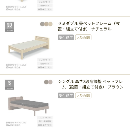
受付終了
セミダブル 畳ベットフレーム（設
置・組立て付き） ナチュラル
受付終了
大型配送
受付終了
シングル 高さ2段階調整 ベットフレ
ーム（設置・組立て付き） ブラウン
受付終了
大型配送