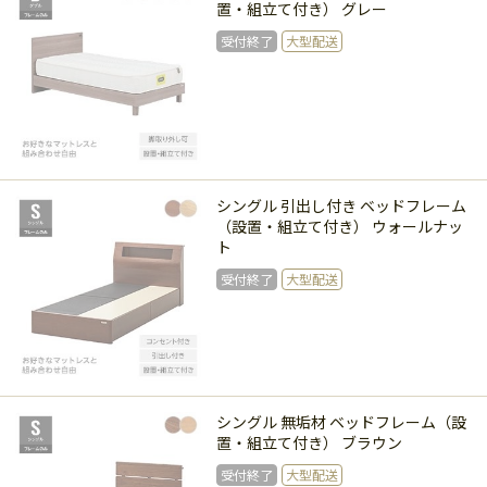
置・組立て付き） グレー
受付終了
大型配送
受付終了
シングル 引出し付き ベッドフレーム
（設置・組立て付き） ウォールナッ
ト
受付終了
大型配送
受付終了
シングル 無垢材 ベッドフレーム（設
置・組立て付き） ブラウン
受付終了
大型配送