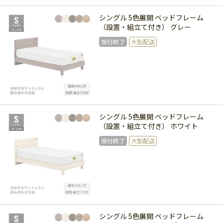
受付終了
シングル 5色展開 ベッドフレーム
（設置・組立て付き） グレー
受付終了
大型配送
受付終了
シングル 5色展開 ベッドフレーム
（設置・組立て付き） ホワイト
受付終了
大型配送
受付終了
シングル 5色展開 ベッドフレーム