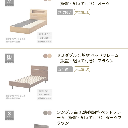
（設置・組立て付き） オーク
受付終了
大型配送
受付終了
セミダブル 無垢材 ベッドフレーム
（設置・組立て付き） ブラウン
受付終了
大型配送
受付終了
シングル 高さ2段階調整 ベットフレ
ーム（設置・組立て付き） ダークブ
ラウン