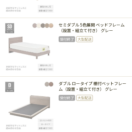
受付終了
セミダブル 5色展開 ベッドフレーム
（設置・組立て付き） グレー
受付終了
大型配送
受付終了
ダブル ロータイプ 棚付ベットフレー
ム（設置・組立て付き） グレー
受付終了
大型配送