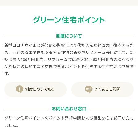
制度について
新型コロナウイルス感染症の影響により落ち込んだ経済の回復を図るた
め、一定の省エネ性能を有する住宅の新築やリフォーム等に対して、新
築は最大100万円相当、リフォームでは最大30～60万円相当の様々な商
品や特定の追加工事と交換できるポイントを付与する住宅補助金制度で
す。
制度について知る
よくあるご質問
お問い合わせ窓口
グリーン住宅ポイントのポイント発行申請および商品交換は終了いたし
ました。