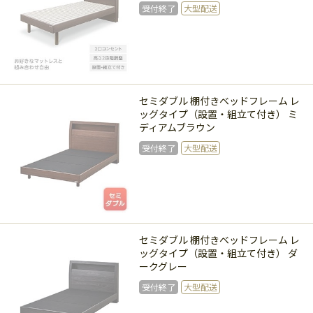
受付終了
大型配送
受付終了
セミダブル 棚付きベッドフレーム レ
ッグタイプ（設置・組立て付き） ミ
ディアムブラウン
受付終了
大型配送
受付終了
セミダブル 棚付きベッドフレーム レ
ッグタイプ（設置・組立て付き） ダ
ークグレー
受付終了
大型配送