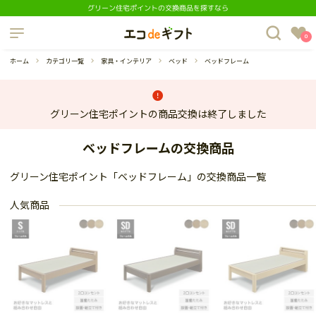
グリーン住宅ポイントの交換商品を探すなら
制度について
0
よくあるご質問
ホーム
カテゴリ一覧
家具・インテリア
ベッド
ベッドフレーム
グリーン住宅ポイントの商品交換は終了しました
ベッドフレームの交換商品
蔵庫
ダイニングセット
グリーン住宅ポイント「ベッドフレーム」の交換商品一覧
人気商品