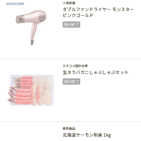
受付終了
小泉成器
ダブルファンドライヤー モンスター
ピンクゴールド
受付終了
受付終了
カネコメ田中水産
生タラバガニしゃぶしゃぶセット
受付終了
受付終了
東和食品
北海道サーモン刺身 1kg