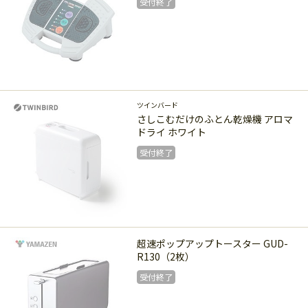
受付終了
受付終了
ツインバード
さしこむだけのふとん乾燥機 アロマ
ドライ ホワイト
受付終了
受付終了
超速ポップアップトースター GUD-
R130（2枚）
受付終了