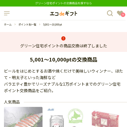
グリーン住宅ポイントの交換商品を探すなら
制度について
0
よくあるご質問
ホーム
ポイント別一覧
5,001～10,000pt
グリーン住宅ポイントの商品交換は終了しました
5,001～10,000ptの交換商品
蔵庫
ダイニングセット
ビールをはじめとするお酒や焼くだけで美味しいウィンナー、ほた
て・明太子といった海鮮など
バラエティ豊かでリーズナブルな1万ポイントまでのグリーン住宅
ポイント交換商品をご紹介。
人気商品