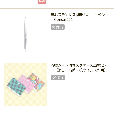
受付終了
無垢ステンレス 削出しボールペン
「Consus001」
受付終了
受付終了
漆喰シート付マスクケース12枚セッ
ト（消臭・抗菌・抗ウイルス作用）
受付終了