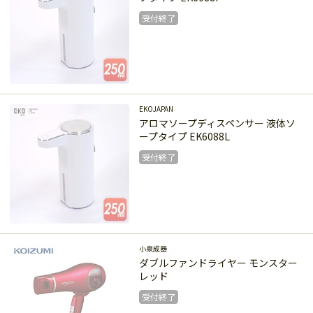
受付終了
受付終了
EKOJAPAN
アロマソープディスペンサー 液体ソ
ープタイプ EK6088L
受付終了
受付終了
小泉成器
ダブルファンドライヤー モンスター
レッド
受付終了