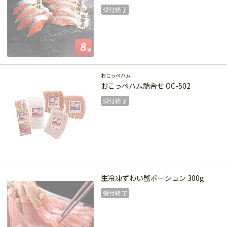
受付終了
受付終了
おこっぺハム
おこっぺハム詰合せ OC-502
受付終了
受付終了
生冷凍ずわい蟹ポーション 300g
受付終了