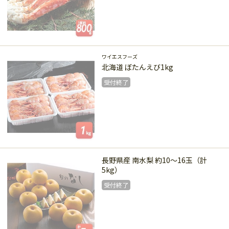
受付終了
ワイエスフーズ
北海道 ぼたんえび1kg
受付終了
受付終了
長野県産 南水梨 約10～16玉（計
5kg）
受付終了