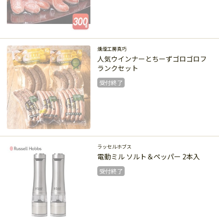
受付終了
燻煙工房真巧
人気ウインナーとちーずゴロゴロフ
ランクセット
受付終了
受付終了
ラッセルホブス
電動ミル ソルト＆ペッパー 2本入
受付終了