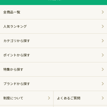
全商品一覧
人気ランキング
カテゴリから探す
家電
ポイントから探す
家具・インテリア
特集から探す
～5,000pt
ホーム＆キッチン
ポイント別おすすめ商品
5,001～10,000pt
ブランドから探す
アウトドア・スポーツ
おしゃれで便利なキッチンアイテム
シャープ
10,001～20,000pt
制度について
よくあるご質問