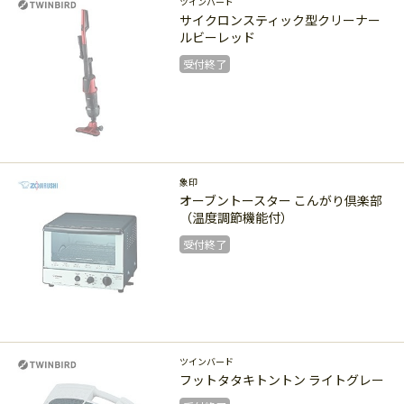
ツインバード
サイクロンスティック型クリーナー
ルビーレッド
受付終了
受付終了
象印
オーブントースター こんがり倶楽部
（温度調節機能付）
受付終了
受付終了
ツインバード
フットタタキトントン ライトグレー