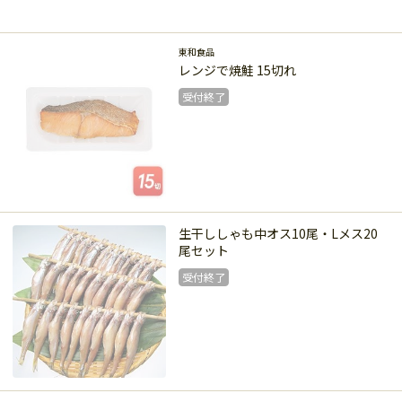
受付終了
東和食品
レンジで焼鮭 15切れ
受付終了
受付終了
生干ししゃも中オス10尾・Lメス20
尾セット
受付終了