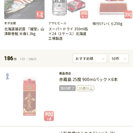
オダ水産
アサヒビール
味付けいくら250g
北海道雄武産 「雄宝」山
スーパードライ 350ml缶
漬新巻鮭 半身1.3kg
×24（1ケース）北海道
工場製造
受付終了
受付終了
受付終了
186
件
151 - 186件
霧島酒造
赤霧島 25度 900mlパック×6本
受付終了
20歳以上
受付終了