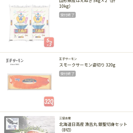
山形県産はえぬき 5kg×2（計
10kg）
受付終了
受付終了
王子サーモン
スモークサーモン姿切り 320g
受付終了
受付終了
三協水産
北海道日高産 漁吉丸 銀聖切身セット
（8切）