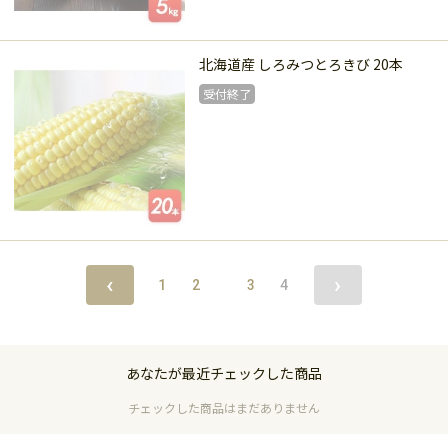
受付終了
北海道産 しろみつとろきび 20本
受付終了
受付終了
‹
›
1
2
3
4
あなたが最近チェックした商品
チェックした商品はまだありません