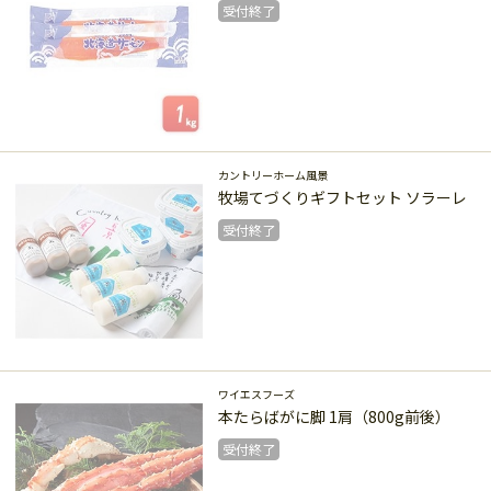
受付終了
受付終了
カントリーホーム風景
牧場てづくりギフトセット ソラーレ
受付終了
受付終了
ワイエスフーズ
本たらばがに脚 1肩（800g前後）
受付終了