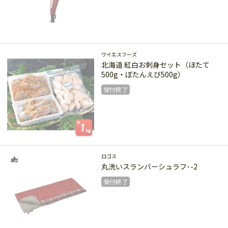
受付終了
ワイエスフーズ
北海道 紅白お刺身セット（ほたて
500g・ぼたんえび500g）
受付終了
受付終了
ロゴス
丸洗いスランバーシュラフ･-2
受付終了