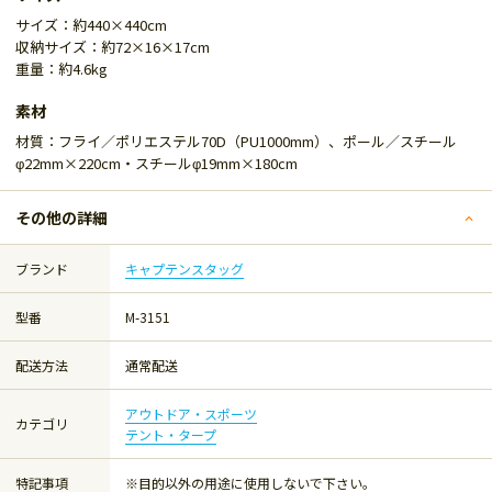
サイズ：約440×440cm
収納サイズ：約72×16×17cm
重量：約4.6kg
素材
材質：フライ／ポリエステル70D（PU1000mm）、ポール／スチール
φ22mm×220cm・スチールφ19mm×180cm
その他の詳細
ブランド
キャプテンスタッグ
型番
M-3151
配送方法
通常配送
アウトドア・スポーツ
カテゴリ
テント・タープ
特記事項
※目的以外の用途に使用しないで下さい。