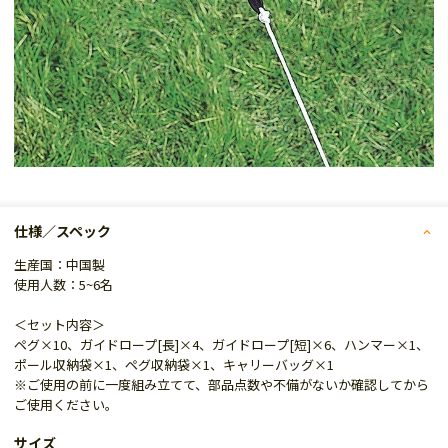
仕様／スペック
生産国：中国製
使用人数：5~6名
＜セット内容＞
ペグ×10、ガイドロープ[長]×4、ガイドロープ[短]×6、ハンマー×1、
ポール収納袋×1、ペグ収納袋×1、キャリーバッグ×1
※ご使用の前に一度組み立てて、部品点数や不備がないか確認してから
ご使用ください。
サイズ