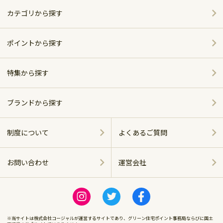
カテゴリから探す
家電
ポイントから探す
家具・インテリア
特集から探す
～5,000pt
ホーム＆キッチン
ポイント別おすすめ商品
5,001～10,000pt
ブランドから探す
アウトドア・スポーツ
おしゃれで便利なキッチンアイテム
シャープ
10,001～20,000pt
制度について
よくあるご質問
グルメ・スイーツ
ベッド特集
パナソニック
20,001～30,000pt
お問い合わせ
運営会社
商品に関する
飲料（お酒含む）
ツイバード製品
ツインバード
運営会社
30,001～50,000pt
感染症対策
ビール特集
ロゴス
※当サイトは株式会社コージャルが運営するサイトであり、グリーン住宅ポイント事務局ならびに国土
50,001～100,000pt