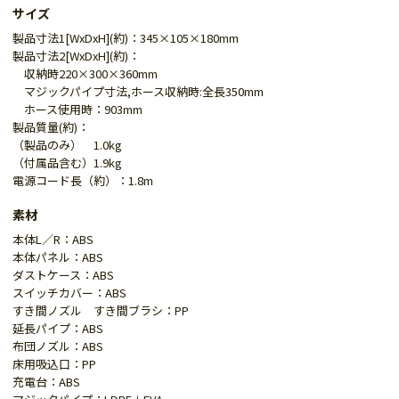
サイズ
製品寸法1[WxDxH](約)：345×105×180mm
製品寸法2[WxDxH](約)：
収納時220×300×360mm
マジックパイプ寸法,ホース収納時:全長350mm
ホース使用時：903mm
製品質量(約)：
（製品のみ） 1.0kg
（付属品含む）1.9kg
電源コード長（約）：1.8m
素材
本体L／R：ABS
本体パネル：ABS
ダストケース：ABS
スイッチカバー：ABS
すき間ノズル すき間ブラシ：PP
延長パイプ：ABS
布団ノズル：ABS
床用吸込口：PP
充電台：ABS