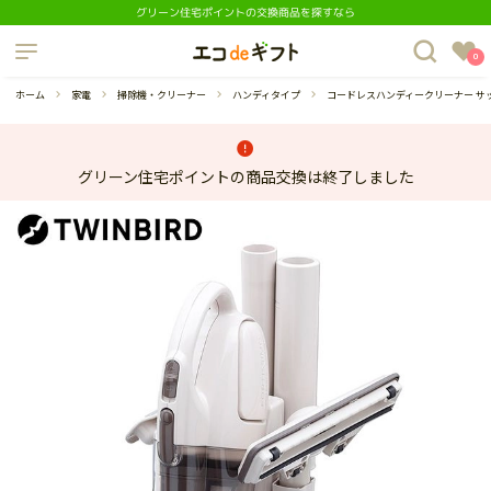
グリーン住宅ポイントの交換商品を探すなら
制度について
0
よくあるご質問
ホーム
家電
掃除機・クリーナー
ハンディタイプ
コードレスハンディークリーナー サッ
グリーン住宅ポイントの商品交換は終了しました
蔵庫
ダイニングセット