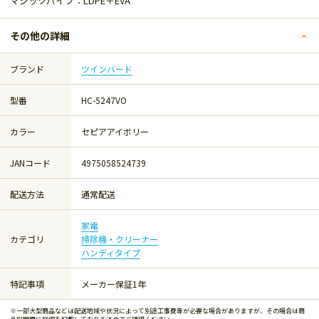
マジックパイプ：LDPE＋EVA
その他の詳細
ブランド
ツインバード
型番
HC-5247VO
カラー
セピアアイボリー
JANコード
4975058524739
配送方法
通常配送
家電
カテゴリ
掃除機・クリーナー
ハンディタイプ
特記事項
メーカー保証1年
※一部大型商品などは配送地域や状況によって別途工事費等が必要な場合がありますが、その場合は商