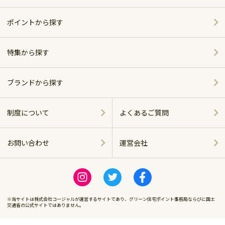
家電
ポイントから探す
家具・インテリア
特集から探す
～5,000pt
ホーム＆キッチン
ポイント別おすすめ商品
5,001～10,000pt
ブランドから探す
アウトドア・スポーツ
おしゃれで便利なキッチンアイテム
シャープ
10,001～20,000pt
制度について
よくあるご質問
グルメ・スイーツ
ベッド特集
パナソニック
20,001～30,000pt
お問い合わせ
運営会社
商品に関する
飲料（お酒含む）
ツイバード製品
ツインバード
運営会社
30,001～50,000pt
感染症対策
ビール特集
ロゴス
※当サイトは株式会社コージャルが運営するサイトであり、グリーン住宅ポイント事務局ならびに国土
50,001～100,000pt
交通省の公式サイトではありません。