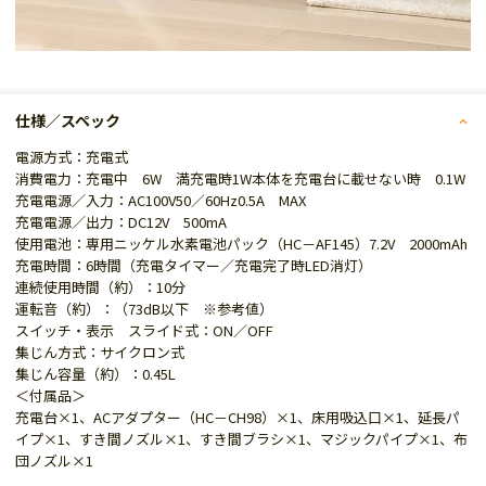
仕様／スペック
電源方式：充電式
消費電力：充電中 6W 満充電時1W本体を充電台に載せない時 0.1W
充電電源／入力：AC100V50／60Hz0.5A MAX
充電電源／出力：DC12V 500mA
使用電池：専用ニッケル水素電池パック（HC－AF145）7.2V 2000mAh
充電時間：6時間（充電タイマー／充電完了時LED消灯）
連続使用時間（約）：10分
運転音（約）：（73dB以下 ※参考値）
スイッチ・表示 スライド式：ON／OFF
集じん方式：サイクロン式
集じん容量（約）：0.45L
＜付属品＞
充電台×1、ACアダプター（HC－CH98）×1、床用吸込口×1、延長パ
イプ×1、すき間ノズル×1、すき間ブラシ×1、マジックパイプ×1、布
団ノズル×1