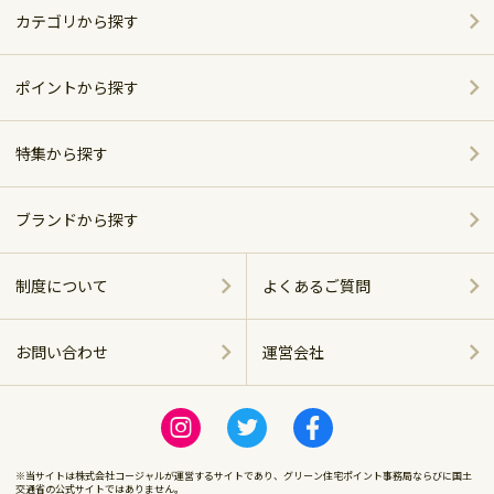
カテゴリから探す
家電
ポイントから探す
家具・インテリア
特集から探す
～5,000pt
ホーム＆キッチン
ポイント別おすすめ商品
5,001～10,000pt
ブランドから探す
アウトドア・スポーツ
おしゃれで便利なキッチンアイテム
シャープ
10,001～20,000pt
制度について
よくあるご質問
グルメ・スイーツ
ベッド特集
パナソニック
20,001～30,000pt
お問い合わせ
運営会社
商品に関する
飲料（お酒含む）
ツイバード製品
ツインバード
運営会社
30,001～50,000pt
感染症対策
ビール特集
ロゴス
※当サイトは株式会社コージャルが運営するサイトであり、グリーン住宅ポイント事務局ならびに国土
50,001～100,000pt
交通省の公式サイトではありません。