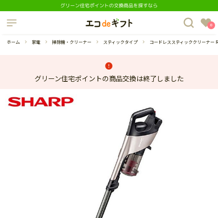
グリーン住宅ポイントの交換商品を探すなら
制度について
0
よくあるご質問
ホーム
家電
掃除機・クリーナー
スティックタイプ
コードレススティッククリーナー RAC
グリーン住宅ポイントの商品交換は終了しました
蔵庫
ダイニングセット