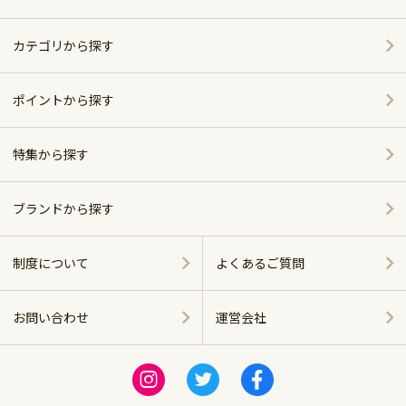
カテゴリから探す
家電
ポイントから探す
家具・インテリア
特集から探す
～5,000pt
ホーム＆キッチン
ポイント別おすすめ商品
5,001～10,000pt
ブランドから探す
アウトドア・スポーツ
おしゃれで便利なキッチンアイテム
シャープ
10,001～20,000pt
制度について
よくあるご質問
グルメ・スイーツ
ベッド特集
パナソニック
20,001～30,000pt
お問い合わせ
運営会社
商品に関する
飲料（お酒含む）
ツイバード製品
ツインバード
運営会社
30,001～50,000pt