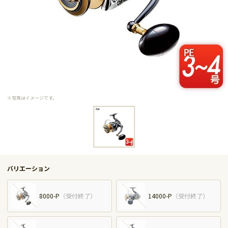
※写真はイメージです。
バリエーション
8000-P
（
受付終了
）
14000-P
（
受付終了
）