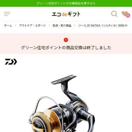
グリーン住宅ポイントの交換商品を探すなら
制度について
0
よくあるご質問
ホーム
アウトドア・スポーツ
釣具・釣り用品
リール 20 SALTIGA（ソルティガ）8000-H
グリーン住宅ポイントの商品交換は終了しました
蔵庫
ダイニングセット