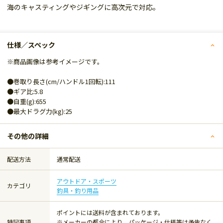
海のキャスティングやジギングに高次元で対応。
仕様／スペック
※商品画像は参考イメージです。
●巻取り長さ(cm/ハンドル1回転):111
●ギア比:5.8
●自重(g):655
●最大ドラグ力(kg):25
その他の詳細
配送方法
通常配送
アウトドア・スポーツ
カテゴリ
釣具・釣り用品
ポイントには送料が含まれております。
特記事項
※メーカーの都合により、パッケージ・仕様等は予告なく