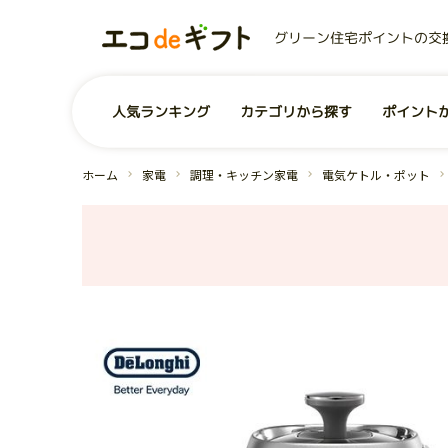
グリーン住宅ポイントの交
0
ユーザー
お気に入り商品
商品を探す
人気ランキング
カテゴリから探す
ポイント
事業者から探す
コンテンツ
グリーン住宅ポイントとは？
お問い合わせ
全商品一覧
よくあるご質問
運営会社
ホーム
家電
調理・キッチン家電
電気ケトル・ポット