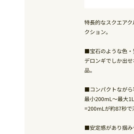
特長的なスクエアク
クション。
■宝石のような色・
デロンギでしか出せ
品。
■コンパクトながら
最小200mL～最
=200mLが約87
■安定感があり掴み