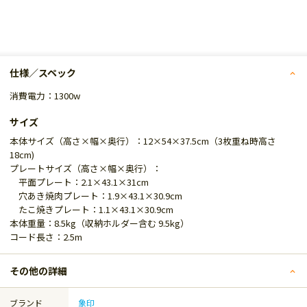
仕様／スペック
消費電力：1300w
サイズ
本体サイズ（高さ×幅×奥行）：12×54×37.5cm（3枚重ね時高さ
18cm)
プレートサイズ（高さ×幅×奥行）：
平面プレート：2.1×43.1×31cm
穴あき焼肉プレート：1.9×43.1×30.9cm
たこ焼きプレート：1.1×43.1×30.9cm
本体重量：8.5kg（収納ホルダー含む 9.5kg）
コード長さ：2.5m
その他の詳細
ブランド
象印