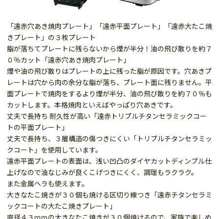
「遠赤穴あき焼肉プレート」「遠赤平面プレート」「遠赤大たこ焼
きプレート」の３枚プレート
脂が落ちてプレートに残らないから煙が半分！油の飛び散りを約７
０％カット「遠赤穴あき焼肉プレート」
煙や油の飛び散りはプレートの上に残った脂が原因です。穴あきプ
レートは穴から肉の余分な脂が落ち、プレート面に残りません。平
面プレートで焼肉をするより煙が半分、油の飛び散りを約７０％も
カットします。本格焼肉といえばやっぱり穴あきです。
丈夫で長持ち 耐久性が高い「遠赤トリプルチタンセラミックコー
トの平面プレート」
丈夫で長持ち、３層構造の傷つきにくい「トリプルチタンセラミッ
クコート」を使用しています。
遠赤平面プレートの表面は、浅い凹凸のダイヤカットディンプル仕
上げなので油なじみが良くこげつきにくく、調理もラクラク。
また金属ヘラも使えます。
大きなたこ焼きが３０個も焼ける区切り線つき「遠赤チタンセラミ
ックコートの大たこ焼きプレート」
直径４３ｍｍの大きなたこ焼きが３０個焼けるので、家族で楽しめ