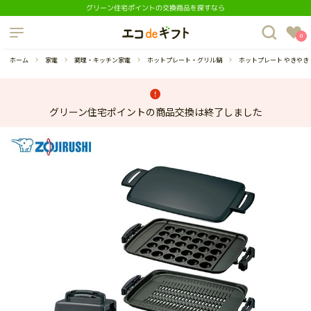
グリーン住宅ポイントの交換商品を探すなら
制度について
0
よくあるご質問
ホーム
家電
調理・キッチン家電
ホットプレート・グリル鍋
ホットプレート やきやき
グリーン住宅ポイントの商品交換は終了しました
蔵庫
ダイニングセット