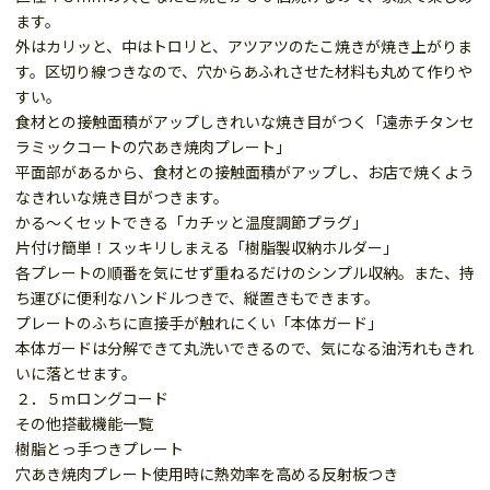
ます。
外はカリッと、中はトロリと、アツアツのたこ焼きが焼き上がりま
す。区切り線つきなので、穴からあふれさせた材料も丸めて作りや
すい。
食材との接触面積がアップしきれいな焼き目がつく「遠赤チタンセ
ラミックコートの穴あき焼肉プレート」
平面部があるから、食材との接触面積がアップし、お店で焼くよう
なきれいな焼き目がつきます。
かる～くセットできる「カチッと温度調節プラグ」
片付け簡単！スッキリしまえる「樹脂製収納ホルダー」
各プレートの順番を気にせず重ねるだけのシンプル収納。また、持
ち運びに便利なハンドルつきで、縦置きもできます。
プレートのふちに直接手が触れにくい「本体ガード」
本体ガードは分解できて丸洗いできるので、気になる油汚れもきれ
いに落とせます。
２．５ｍロングコード
その他搭載機能一覧
樹脂とっ手つきプレート
穴あき焼肉プレート使用時に熱効率を高める反射板つき