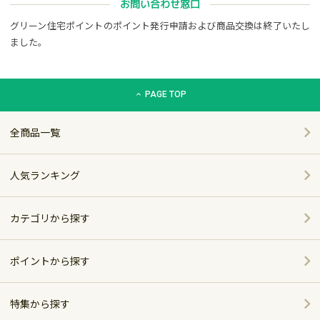
お問い合わせ窓口
グリーン住宅ポイントのポイント発行申請および商品交換は終了いたし
ました。
グリーン住宅ポイント交換商品カタログサイト「エコdeギフト
PAGE TOP
全商品一覧
人気ランキング
カテゴリから探す
家電
ポイントから探す
家具・インテリア
特集から探す
～5,000pt