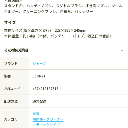
スタンド台、ハンディノズル、スグトルブラシ、すき間ノズル、ツール
ホルダー、クリーニングブラシ、充電台、バッテリー
サイズ
本体サイズ(幅×高さ×奥行)：223×982×245mm
本体重量：約1.4kg（本体、バッテリー、パイプ、吸込口の合計）
その他の詳細
ブランド
シャープ
型番
ECHR7T
JANコード
4974019197616
配送方法
通常配送
家電
カテゴリ
掃除機・クリーナー
スティックタイプ