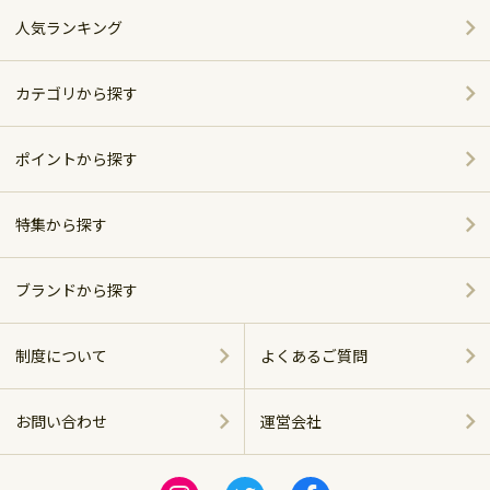
人気ランキング
カテゴリから探す
家電
ポイントから探す
家具・インテリア
特集から探す
～5,000pt
ホーム＆キッチン
ポイント別おすすめ商品
5,001～10,000pt
ブランドから探す
アウトドア・スポーツ
おしゃれで便利なキッチンアイテム
シャープ
10,001～20,000pt
制度について
よくあるご質問
グルメ・スイーツ
ベッド特集
パナソニック
20,001～30,000pt
お問い合わせ
運営会社
商品に関する
飲料（お酒含む）
ツイバード製品
ツインバード
運営会社
30,001～50,000pt