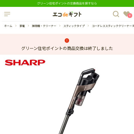
グリーン住宅ポイントの交換商品を探すなら
制度について
0
よくあるご質問
ホーム
家電
掃除機・クリーナー
スティックタイプ
コードレススティッククリーナー RA
グリーン住宅ポイントの商品交換は終了しました
蔵庫
ダイニングセット