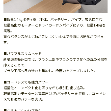
■軽量1.4kgボディ※（本体、バッテリー、パイプ、吸込口含む）
軽量高出力モーターとドライカーボンパイプにより、軽量1.4kgを
実現。
重心バランスがよく軸がブレにくい本体で快適にお掃除ができま
す。
■パワフルスリムヘッド
新構造の吸込口では、ブラシ上部やブラシのすき間への風の分散を
抑えることで、
ブラシ下部へ風の流れを集約し、吸塵力をアップしました。
■コードレスでも強力パワー
軽量化とコンパクト化を図りながら吸引性能も追及。
軽量高出力モーターと高電圧25.2Vバッテリーを搭載し、コードレ
スでも強力パワーを実現。
■からみにく～いブラシ