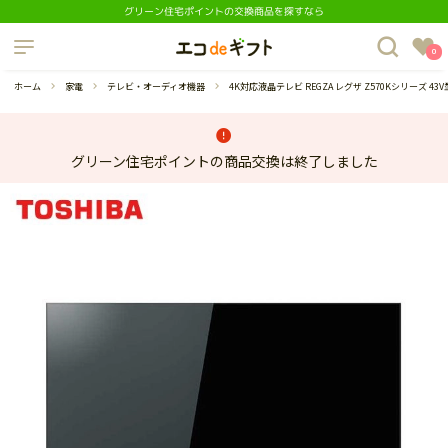
グリーン住宅ポイントの交換商品を探すなら
制度について
0
よくあるご質問
ホーム
家電
テレビ・オーディオ機器
4K対応液晶テレビ REGZA レグザ Z570Kシリーズ 43V型
グリーン住宅ポイントの商品交換は終了しました
蔵庫
ダイニングセット