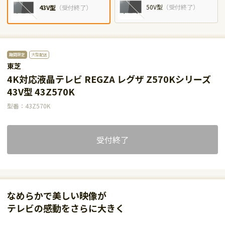
50V型
（
受付終了
）
43V型
（
受付終了
）
期間限定
大型配送
東芝
4K対応液晶テレビ REGZA レグザ Z570Kシリーズ
43V型 43Z570K
型番：43Z570K
受付終了
なめらかで美しい映像が
テレビの感動をさらに大きく