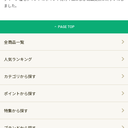
ました。
グリーン住宅ポイント交換商品カタログサイト「エコdeギフト
PAGE TOP
全商品一覧
人気ランキング
カテゴリから探す
家電
ポイントから探す
家具・インテリア
特集から探す
～5,000pt
ホーム＆キッチン
ポイント別おすすめ商品
5,001～10,000pt
ブランドから探す