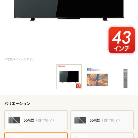
※写真はイメージです。
バリエーション
55V型
（
受付終了
）
65V型
（
受付終了
）