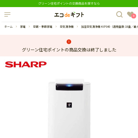
グリーン住宅ポイントの交換商品を探すなら
制度について
0
よくあるご質問
ホーム
家電
空調・季節家電
空気清浄機
加湿空気清浄機 KIPS40（適用畳数:18畳／最
グリーン住宅ポイントの商品交換は終了しました
蔵庫
ダイニングセット