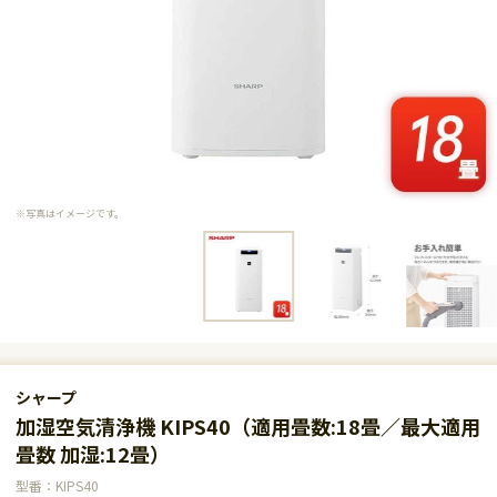
※写真はイメージです。
シャープ
加湿空気清浄機 KIPS40（適用畳数:18畳／最大適用
畳数 加湿:12畳）
型番：KIPS40