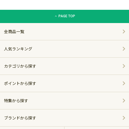
グリーン住宅ポイント交換商品カタログサイト「エコdeギフト
PAGE TOP
全商品一覧
人気ランキング
カテゴリから探す
家電
ポイントから探す
家具・インテリア
特集から探す
～5,000pt
ホーム＆キッチン
ポイント別おすすめ商品
5,001～10,000pt
ブランドから探す