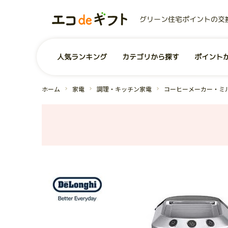
グリーン住宅ポイントの交
0
ユーザー
お気に入り商品
商品を探す
人気ランキング
カテゴリから探す
ポイント
事業者から探す
コンテンツ
グリーン住宅ポイントとは？
お問い合わせ
全商品一覧
よくあるご質問
運営会社
ホーム
家電
調理・キッチン家電
コーヒーメーカー・ミ