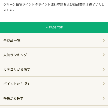
グリーン住宅ポイントのポイント発行申請および商品交換は終了いたし
ました。
グリーン住宅ポイント交換商品カタログサイト「エコdeギフト
PAGE TOP
全商品一覧
人気ランキング
カテゴリから探す
家電
ポイントから探す
家具・インテリア
特集から探す
～5,000pt