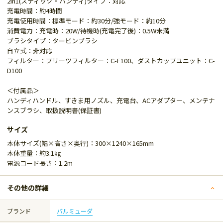
2in1(スティック・ハンディ)タイプ：対応
充電時間：約4時間
充電使用時間：標準モード：約30分/強モード：約10分
消費電力：充電時：20W/待機時(充電完了後)：0.5W未満
ブラシタイプ：タービンブラシ
自立式：非対応
フィルター：プリーツフィルター：C-F100、ダストカップユニット：C-
D100
＜付属品＞
ハンディハンドル、すきま用ノズル、充電台、ACアダプター、メンテナ
ンスブラシ、取扱説明書(保証書)
サイズ
本体サイズ(幅×高さ×奥行)：300×1240×165mm
本体重量：約3.1㎏
電源コード長さ：1.2m
その他の詳細
ブランド
バルミューダ