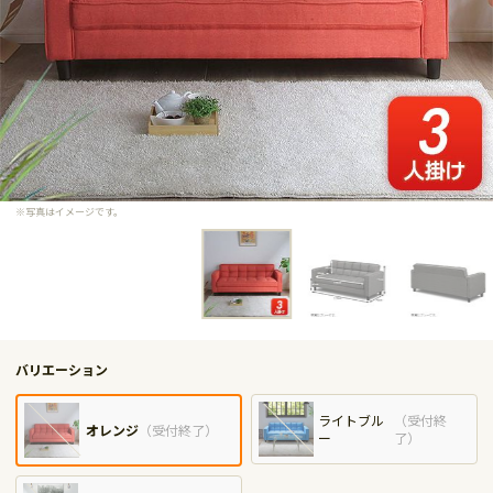
※写真はイメージです。
バリエーション
ライトブル
（
受付終
オレンジ
（
受付終了
）
ー
了
）