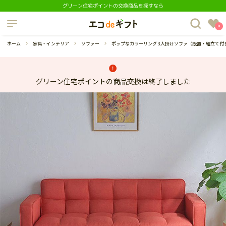
グリーン住宅ポイントの交換商品を探すなら
制度について
0
よくあるご質問
ホーム
家具・インテリア
ソファー
ポップなカラーリング 3人掛けソファ（設置・組立て付
グリーン住宅ポイントの商品交換は終了しました
蔵庫
ダイニングセット