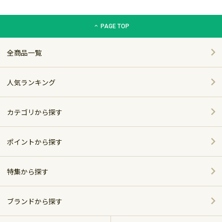
グリーン住宅ポイント交換商品カタログサイト「エコdeギフト
PAGE TOP
全商品一覧
人気ランキング
カテゴリから探す
家電
ポイントから探す
家具・インテリア
特集から探す
～5,000pt
ホーム＆キッチン
ポイント別おすすめ商品
5,001～10,000pt
ブランドから探す