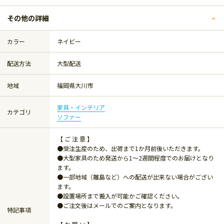
その他の詳細
カラー
ネイビー
配送方法
大型配送
地域
福岡県大川市
家具・インテリア
カテゴリ
ソファー
【 ご 注 意 】
●受注生産のため、出荷まで1か月前後いただきます。
●大型家具のため発送から1～2週間程度でのお届けとなり
ます。
●一部地域（離島など）への配送が出来ない場合がござい
ます。
●設置場所まで搬入が可能かご確認ください。
●ご注文後はメールでのご案内となります。
特記事項