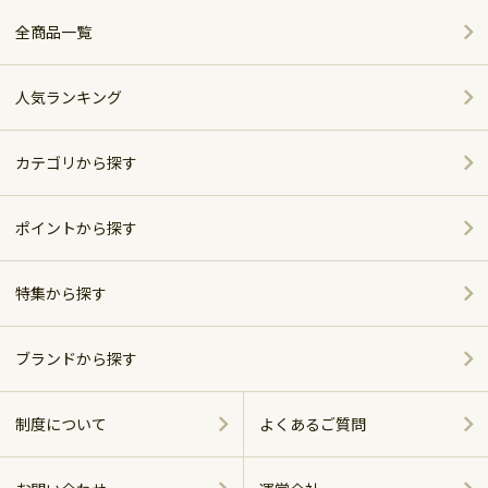
全商品一覧
人気ランキング
カテゴリから探す
家電
ポイントから探す
家具・インテリア
特集から探す
～5,000pt
ホーム＆キッチン
ポイント別おすすめ商品
5,001～10,000pt
ブランドから探す
アウトドア・スポーツ
おしゃれで便利なキッチンアイテム
シャープ
10,001～20,000pt
制度について
よくあるご質問
グルメ・スイーツ
ベッド特集
パナソニック
20,001～30,000pt