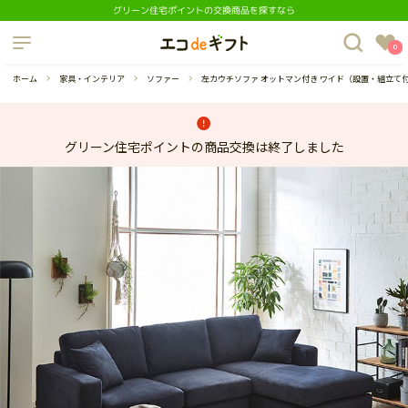
グリーン住宅ポイントの交換商品を探すなら
制度について
0
よくあるご質問
ホーム
家具・インテリア
ソファー
左カウチソファ オットマン付き ワイド（設置・組立て
グリーン住宅ポイントの商品交換は終了しました
蔵庫
ダイニングセット