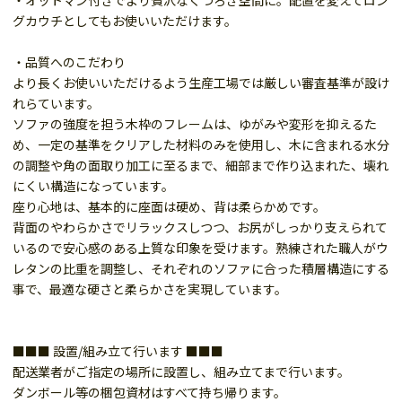
・オットマン付きでより贅沢なくつろぎ空間に。配置を変えてロン
グカウチとしてもお使いいただけます。
・品質へのこだわり
より長くお使いいただけるよう生産工場では厳しい審査基準が設け
れらています。
ソファの強度を担う木枠のフレームは、ゆがみや変形を抑えるた
め、一定の基準をクリアした材料のみを使用し、木に含まれる水分
の調整や角の面取り加工に至るまで、細部まで作り込まれた、壊れ
にくい構造になっています。
座り心地は、基本的に座面は硬め、背は柔らかめです。
背面のやわらかさでリラックスしつつ、お尻がしっかり支えられて
いるので安心感のある上質な印象を受けます。熟練された職人がウ
レタンの比重を調整し、それぞれのソファに合った積層構造にする
事で、最適な硬さと柔らかさを実現しています。
■■■ 設置/組み立て行います ■■■
配送業者がご指定の場所に設置し、組み立てまで行います。
ダンボール等の梱包資材はすべて持ち帰ります。