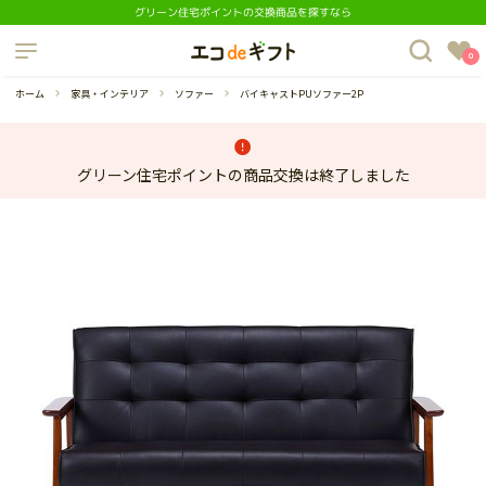
グリーン住宅ポイントの交換商品を探すなら
制度について
0
よくあるご質問
ホーム
家具・インテリア
ソファー
バイキャストPUソファー2P
グリーン住宅ポイントの商品交換は終了しました
蔵庫
ダイニングセット