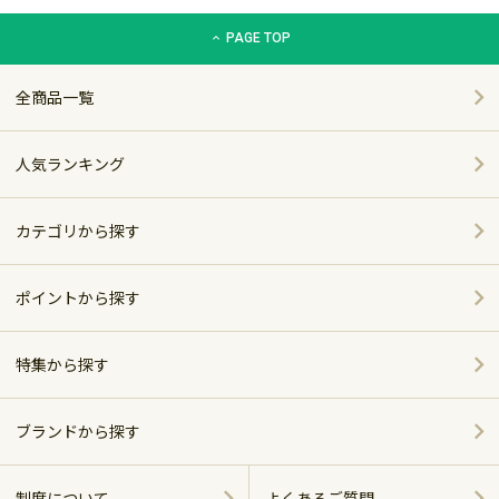
グリーン住宅ポイント交換商品カタログサイト「エコdeギフト
PAGE TOP
全商品一覧
人気ランキング
カテゴリから探す
家電
ポイントから探す
家具・インテリア
特集から探す
～5,000pt
ホーム＆キッチン
ポイント別おすすめ商品
5,001～10,000pt
ブランドから探す
アウトドア・スポーツ
おしゃれで便利なキッチンアイテム
シャープ
10,001～20,000pt
制度について
よくあるご質問