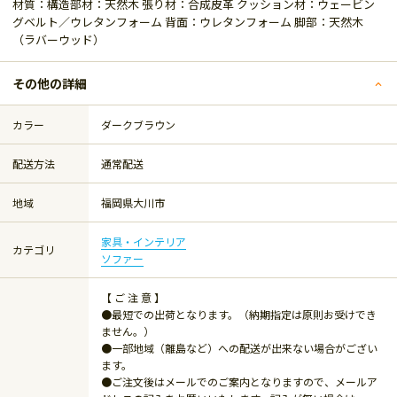
材質：構造部材：天然木 張り材：合成皮革 クッション材：ウェービン
グベルト／ウレタンフォーム 背面：ウレタンフォーム 脚部：天然木
（ラバーウッド）
その他の詳細
カラー
ダークブラウン
配送方法
通常配送
地域
福岡県大川市
家具・インテリア
カテゴリ
ソファー
【 ご 注 意 】
●最短での出荷となります。（納期指定は原則お受けでき
ません。）
●一部地域（離島など）への配送が出来ない場合がござい
ます。
●ご注文後はメールでのご案内となりますので、メールア