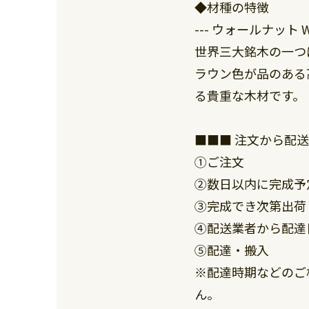
◆材種の特徴
--- ウォールナット Wal
世界三大銘木の一つ
ラウン色が品のある
る貴重な木材です。
■■■ 注文から配送
①ご注文
②数日以内に完成予
③完成でき次第出荷
④配送業者から配達
⑤配達・搬入
※配達時期などのご
ん。