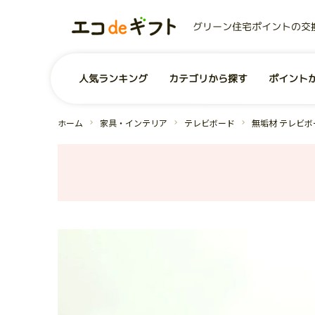
グリーン住宅ポイントの交
0
ユーザー
お気に入り商品
商品を探す
人気ランキング
カテゴリから探す
ポイント
事業者から探す
コンテンツ
グリーン住宅ポイントとは？
お問い合わせ
全商品一覧
よくあるご質問
運営会社
ホーム
家具・インテリア
テレビボード
無垢材 テレビボー