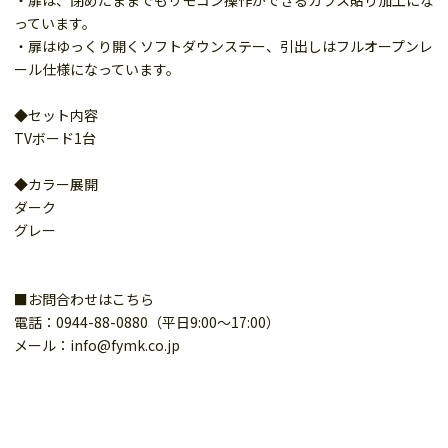
・扉は、閉めたままでもリモコン操作ができるガラス貼り加工にな
っています。
・扉はゆっくり開くソフトダウンステー、引出しはフルオープンレ
ール仕様になっています。
◆セット内容
TVボード1台
◆カラー展開
ダーク
グレー
■お問合わせはこちら
電話：0944-88-0880（平日9:00～17:00）
メール：info@fymk.co.jp