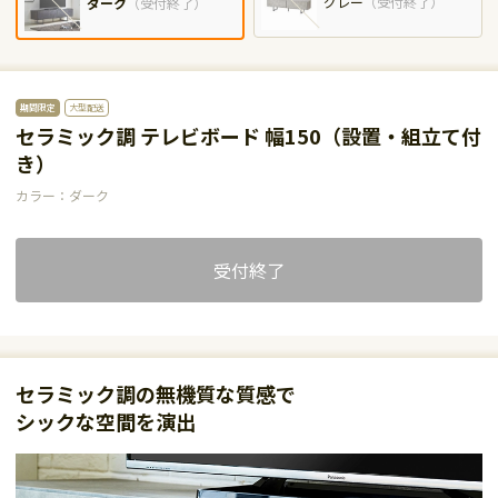
グレー
（
受付終了
）
ダーク
（
受付終了
）
期間限定
大型配送
セラミック調 テレビボード 幅150（設置・組立て付
き）
カラー：ダーク
受付終了
セラミック調の無機質な質感で
シックな空間を演出