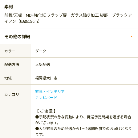
素材
前板/天板：MDF強化紙 フラップ扉：ガラス貼り加工 脚部：ブラックア
イアン（脚高15cm）
その他の詳細
カラー
ダーク
配送方法
大型配送
地域
福岡県大川市
家具・インテリア
カテゴリ
テレビボード
【 ご 注 意 】
●手配状況の急な変動により、発送予定時期を過ぎる場合
がございます。
●大型家具のため発送から1～2週間程度でのお届けとなり
ます。