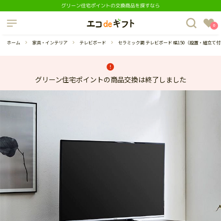
グリーン住宅ポイントの交換商品を探すなら
制度について
0
よくあるご質問
ホーム
家具・インテリア
テレビボード
セラミック調 テレビボード 幅150（設置・組立て
グリーン住宅ポイントの商品交換は終了しました
蔵庫
ダイニングセット