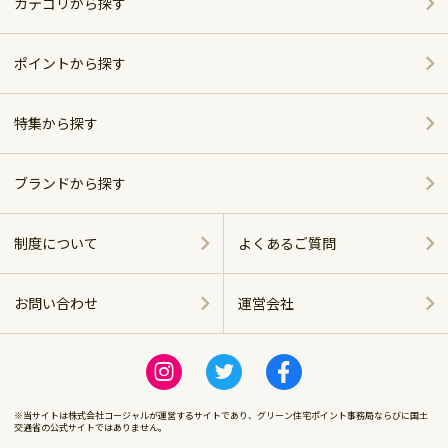
カテゴリから探す
家電
ポイントから探す
家具・インテリア
特集から探す
～5,000pt
ホーム＆キッチン
ポイント別おすすめ商品
5,001～10,000pt
ブランドから探す
アウトドア・スポーツ
おしゃれで便利なキッチンアイテム
シャープ
10,001～20,000pt
制度について
よくあるご質問
グルメ・スイーツ
ベッド特集
パナソニック
20,001～30,000pt
お問い合わせ
運営会社
商品に関する
飲料（お酒含む）
ツイバード製品
ツインバード
運営会社
30,001～50,000pt
感染症対策
ビール特集
ロゴス
※当サイトは株式会社コージャルが運営するサイトであり、グリーン住宅ポイント事務局ならびに国土
50,001～100,000pt
交通省の公式サイトではありません。