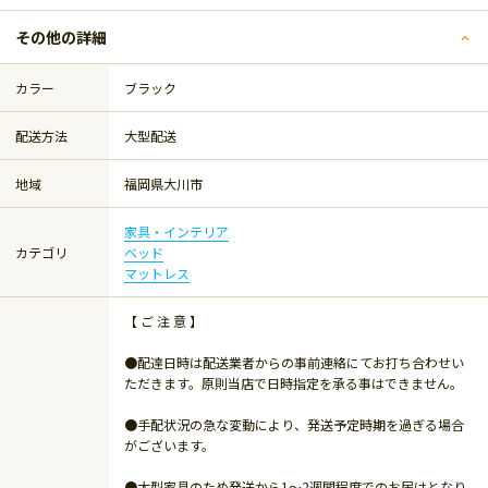
その他の詳細
カラー
ブラック
配送方法
大型配送
地域
福岡県大川市
家具・インテリア
カテゴリ
ベッド
マットレス
【 ご 注 意 】
●配達日時は配送業者からの事前連絡にてお打ち合わせい
ただきます。原則当店で日時指定を承る事はできません。
●手配状況の急な変動により、発送予定時期を過ぎる場合
がございます。
●大型家具のため発送から1～2週間程度でのお届けとなり