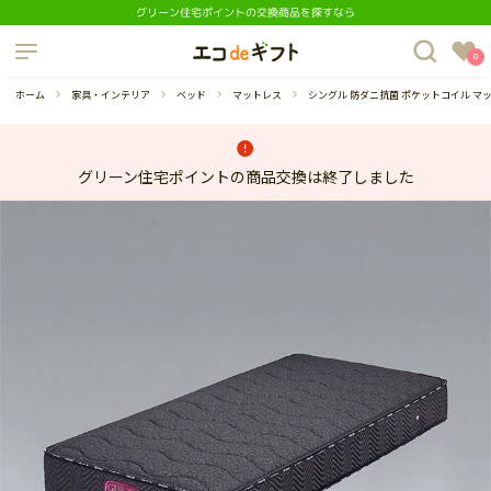
グリーン住宅ポイントの交換商品を探すなら
制度について
0
よくあるご質問
ホーム
家具・インテリア
ベッド
マットレス
シングル 防ダニ抗菌 ポケットコイル 
グリーン住宅ポイントの商品交換は終了しました
蔵庫
ダイニングセット