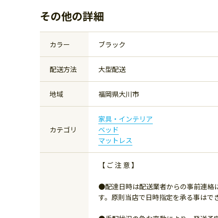
その他の詳細
カラー
ブラック
配送方法
大型配送
地域
福岡県大川市
家具・インテリア
カテゴリ
ベッド
マットレス
【 ご 注 意 】
●配達日時は配送業者からの事前連絡
す。原則当店で日時指定を承る事はで