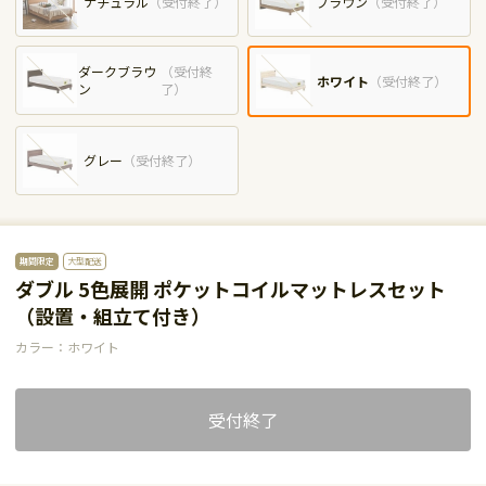
ナチュラル
（
受付終了
）
ブラウン
（
受付終了
）
ダークブラウ
（
受付終
ホワイト
（
受付終了
）
ン
了
）
グレー
（
受付終了
）
期間限定
大型配送
ダブル 5色展開 ポケットコイルマットレスセット
（設置・組立て付き）
カラー：ホワイト
受付終了