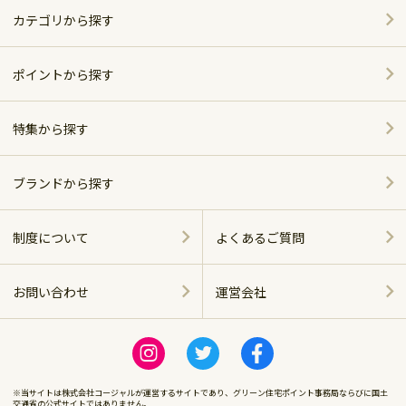
カテゴリから探す
家電
ポイントから探す
家具・インテリア
特集から探す
～5,000pt
ホーム＆キッチン
ポイント別おすすめ商品
5,001～10,000pt
ブランドから探す
アウトドア・スポーツ
おしゃれで便利なキッチンアイテム
シャープ
10,001～20,000pt
制度について
よくあるご質問
グルメ・スイーツ
ベッド特集
パナソニック
20,001～30,000pt
お問い合わせ
運営会社
商品に関する
飲料（お酒含む）
ツイバード製品
ツインバード
運営会社
30,001～50,000pt
感染症対策
ビール特集
ロゴス
※当サイトは株式会社コージャルが運営するサイトであり、グリーン住宅ポイント事務局ならびに国土
50,001～100,000pt
交通省の公式サイトではありません。