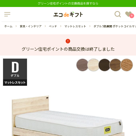
グリーン住宅ポイントの交換商品を探すなら
制度について
0
よくあるご質問
ホーム
家具・インテリア
ベッド
マットレスセット
ダブル 5色展開 ポケットコイル
グリーン住宅ポイントの商品交換は終了しました
蔵庫
ダイニングセット