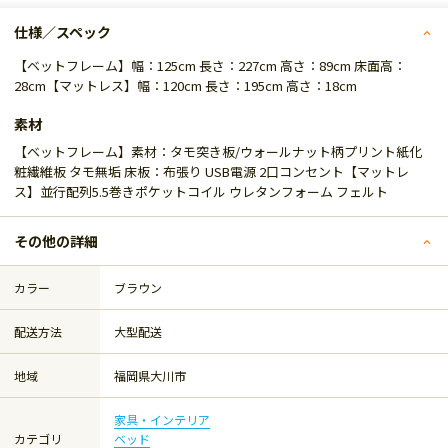
仕様／スペック
【ベットフレーム】幅：125cm 長さ：227cm 高さ：89cm 床面高：
28cm【マットレス】幅：120cm 長さ：195cm 高さ：18cm
素材
【ベットフレーム】素材：タモ突き板/ウォールナット柄プリント紙化
粧繊維板 タモ無垢 床板：布張り USB電源 2口コンセント【マットレ
ス】並行配列5.5巻きポケットコイル ウレタンフォーム フェルト
その他の詳細
カラー
ブラウン
配送方法
大型配送
地域
福岡県大川市
家具・インテリア
カテゴリ
ベッド