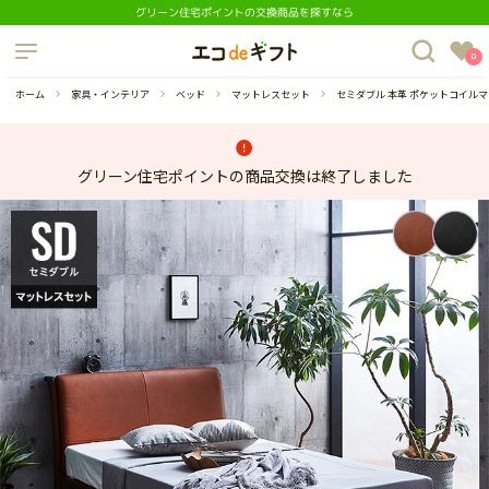
グリーン住宅ポイントの交換商品を探すなら
制度について
0
よくあるご質問
ホーム
家具・インテリア
ベッド
マットレスセット
セミダブル 本革 ポケットコイル
グリーン住宅ポイントの商品交換は終了しました
蔵庫
ダイニングセット