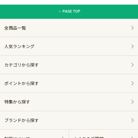
グリーン住宅ポイント交換商品カタログサイト「エコdeギフト
PAGE TOP
全商品一覧
人気ランキング
カテゴリから探す
家電
ポイントから探す
家具・インテリア
特集から探す
～5,000pt
ホーム＆キッチン
ポイント別おすすめ商品
5,001～10,000pt
ブランドから探す
アウトドア・スポーツ
10,001～20,000pt