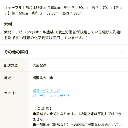
【テーブル】幅：139.5cm/180cm 奥行き：90cm 高さ：70cm【チェ
ア】幅：60cm 奥行き：57.5cm 高さ：83cm
素材
素材：アピトン材/オイル塗装（厚生労働省が規定している健康に影響
を及ぼす13種類の化学物質は使用していません。）
その他の詳細
配送方法
大型配送
地域
福岡県大川市
家具・インテリア
カテゴリ
ガーデン・エクステリア
【 ご 注 意 】
●最短での出荷となります。（納期指定は原則お受けでき
ません。）
●一部地域（離島など）への配送が出来ない場合がござい