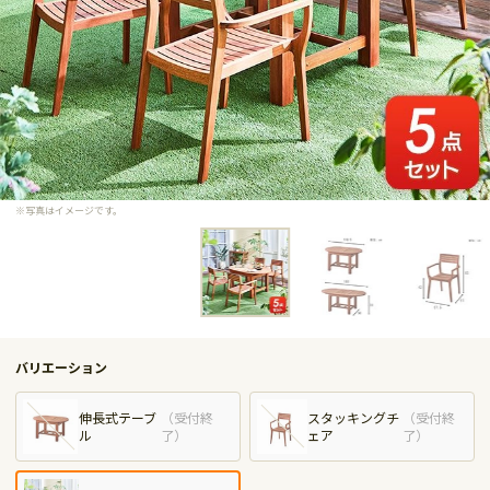
※写真はイメージです。
バリエーション
伸長式テーブ
（
受付終
スタッキングチ
（
受付終
ル
了
）
ェア
了
）