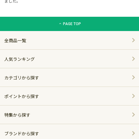
ました。
グリーン住宅ポイント交換商品カタログサイト「エコdeギフト
PAGE TOP
全商品一覧
人気ランキング
カテゴリから探す
家電
ポイントから探す
家具・インテリア
特集から探す
～5,000pt
ホーム＆キッチン
ポイント別おすすめ商品
5,001～10,000pt
ブランドから探す