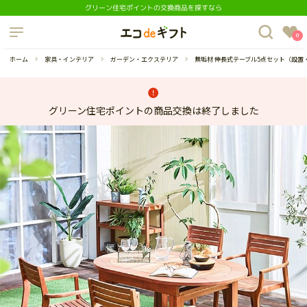
グリーン住宅ポイントの交換商品を探すなら
制度について
0
よくあるご質問
ホーム
家具・インテリア
ガーデン・エクステリア
無垢材 伸長式テーブル5点セット（設
グリーン住宅ポイントの商品交換は終了しました
蔵庫
ダイニングセット