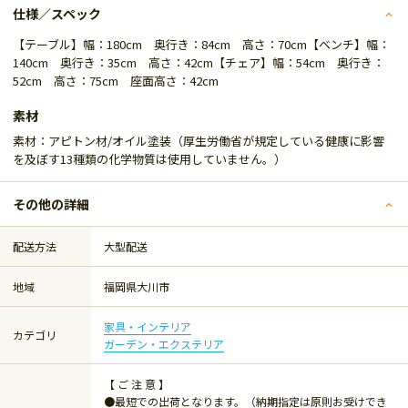
仕様／スペック
【テーブル】幅：180cm 奥行き：84cm 高さ：70cm【ベンチ】幅：
140cm 奥行き：35cm 高さ：42cm【チェア】幅：54cm 奥行き：
52cm 高さ：75cm 座面高さ：42cm
素材
素材：アピトン材/オイル塗装（厚生労働省が規定している健康に影響
を及ぼす13種類の化学物質は使用していません。）
その他の詳細
配送方法
大型配送
地域
福岡県大川市
家具・インテリア
カテゴリ
ガーデン・エクステリア
【 ご 注 意 】
●最短での出荷となります。（納期指定は原則お受けでき