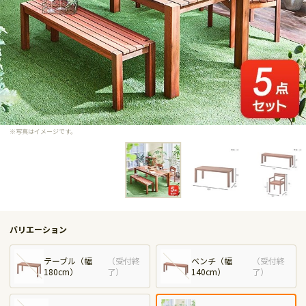
※写真はイメージです。
バリエーション
テーブル（幅
（
受付終
ベンチ（幅
（
受付終
180cm）
了
）
140cm）
了
）