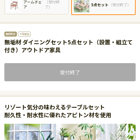
アームチェ
（
受付終
5点セット
（
受付終了
）
ア
了
）
期間限定
大型配送
無垢材 ダイニングセット5点セット（設置・組立て
付き）アウトドア家具
受付終了
リゾート気分の味わえるテーブルセット
耐久性・耐水性に優れたアピトン材を使用