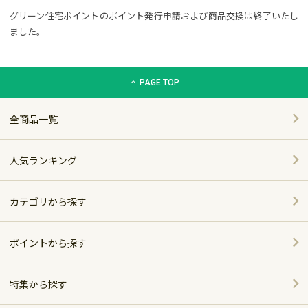
グリーン住宅ポイントのポイント発行申請および商品交換は終了いたし
ました。
グリーン住宅ポイント交換商品カタログサイト「エコdeギフト
PAGE TOP
全商品一覧
人気ランキング
カテゴリから探す
家電
ポイントから探す
家具・インテリア
特集から探す
～5,000pt