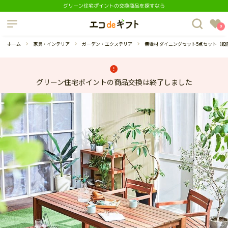
グリーン住宅ポイントの交換商品を探すなら
制度について
0
よくあるご質問
ホーム
家具・インテリア
ガーデン・エクステリア
無垢材 ダイニングセット5点セット（
グリーン住宅ポイントの商品交換は終了しました
蔵庫
ダイニングセット