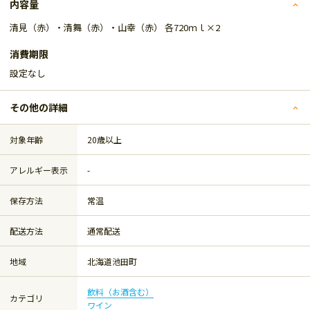
内容量
清見（赤）・清舞（赤）・山幸（赤） 各720ｍｌ×2
消費期限
設定なし
その他の詳細
対象年齢
20歳以上
アレルギー表示
-
保存方法
常温
配送方法
通常配送
地域
北海道池田町
飲料（お酒含む）
カテゴリ
ワイン