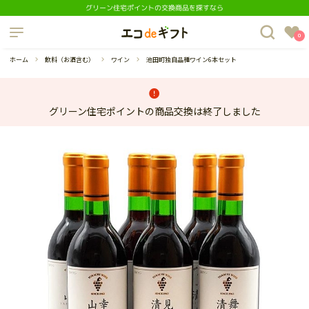
グリーン住宅ポイントの交換商品を探すなら
制度について
0
よくあるご質問
ホーム
飲料（お酒含む）
ワイン
池田町独自品種ワイン6本セット
グリーン住宅ポイントの商品交換は終了しました
蔵庫
ダイニングセット