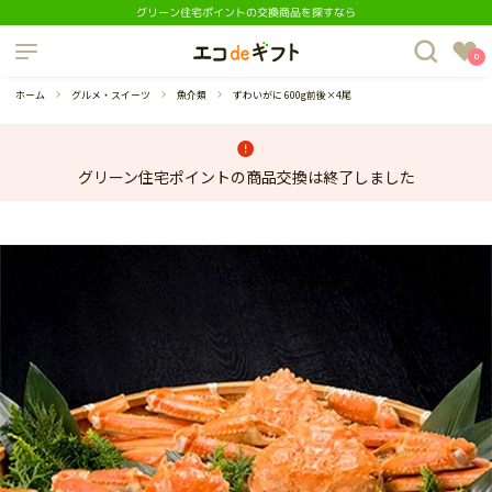
グリーン住宅ポイントの交換商品を探すなら
制度について
0
よくあるご質問
ホーム
グルメ・スイーツ
魚介類
ずわいがに 600g前後×4尾
グリーン住宅ポイントの商品交換は終了しました
蔵庫
ダイニングセット