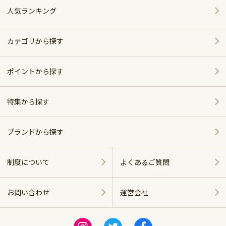
人気ランキング
カテゴリから探す
家電
ポイントから探す
家具・インテリア
特集から探す
～5,000pt
ホーム＆キッチン
ポイント別おすすめ商品
5,001～10,000pt
ブランドから探す
アウトドア・スポーツ
おしゃれで便利なキッチンアイテム
シャープ
10,001～20,000pt
制度について
よくあるご質問
グルメ・スイーツ
ベッド特集
パナソニック
20,001～30,000pt
お問い合わせ
運営会社
商品に関する
飲料（お酒含む）
ツイバード製品
ツインバード
運営会社
30,001～50,000pt