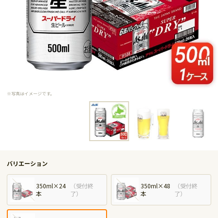
※写真はイメージです。
バリエーション
350ml×24
（
受付終
350ml×48
（
受付終
本
了
）
本
了
）