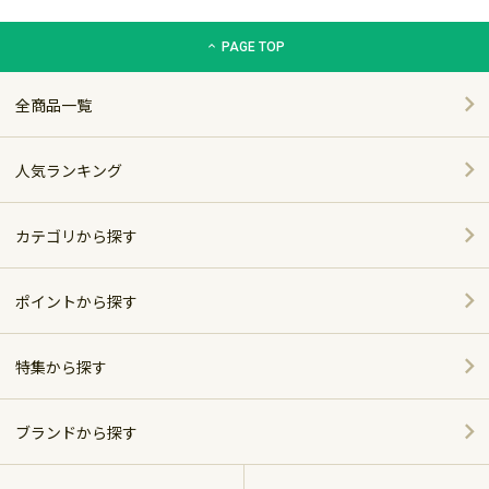
グリーン住宅ポイント交換商品カタログサイト「エコdeギフト
PAGE TOP
全商品一覧
人気ランキング
カテゴリから探す
家電
ポイントから探す
家具・インテリア
特集から探す
～5,000pt
ホーム＆キッチン
ポイント別おすすめ商品
5,001～10,000pt
ブランドから探す