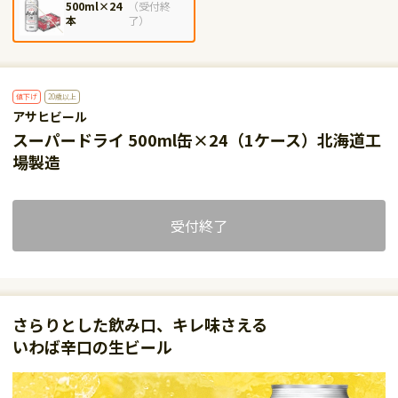
500ml×24
（
受付終
本
了
）
値下げ
20歳以上
アサヒビール
スーパードライ 500ml缶×24（1ケース）北海道工
場製造
受付終了
さらりとした飲み口、キレ味さえる
いわば辛口の生ビール