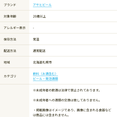
ブランド
アサヒビール
対象年齢
20歳以上
アレルギー表示
-
保存方法
常温
配送方法
通常配送
地域
北海道札幌市
飲料（お酒含む）
カテゴリ
ビール・発泡酒類
※未成年者の飲酒は法律で禁止されております。
※未成年者への酒類の交換は致しておりません。
・掲載画像はイメージであり、画像に含まれる食器など
は商品には含まれません。