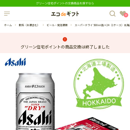
グリーン住宅ポイントの交換商品を探すなら
制度について
0
よくあるご質問
ホーム
飲料（お酒含む）
ビール・発泡酒類
スーパードライ 500ml缶×24（1ケース）北
グリーン住宅ポイントの商品交換は終了しました
蔵庫
ダイニングセット