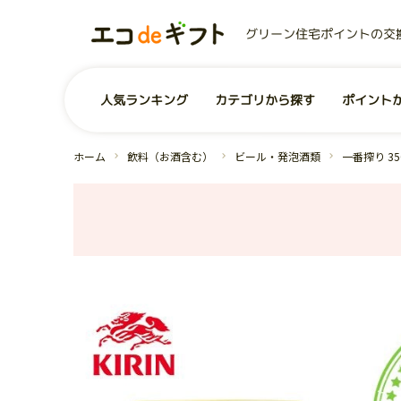
グリーン住宅ポイントの交
0
ユーザー
お気に入り商品
商品を探す
人気ランキング
カテゴリから探す
ポイント
事業者から探す
コンテンツ
グリーン住宅ポイントとは？
お問い合わせ
全商品一覧
よくあるご質問
運営会社
ホーム
飲料（お酒含む）
ビール・発泡酒類
一番搾り 3