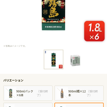
※写真はイメージです。
バリエーション
900mlパック
（
受付終
900ml瓶×12
（
受付終
×6本
了
）
本
了
）