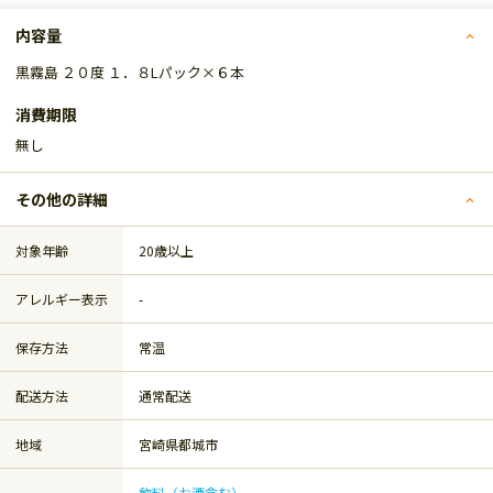
内容量
黒霧島 ２０度 １．８Lパック×６本
消費期限
無し
その他の詳細
対象年齢
20歳以上
アレルギー表示
-
保存方法
常温
配送方法
通常配送
地域
宮崎県都城市
飲料（お酒含む）