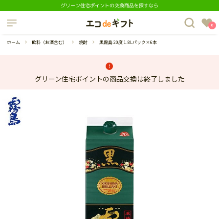
グリーン住宅ポイントの交換商品を探すなら
制度について
0
よくあるご質問
ホーム
飲料（お酒含む）
焼酎
黒霧島 20度 1.8Lパック×6本
グリーン住宅ポイントの商品交換は終了しました
蔵庫
ダイニングセット